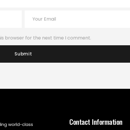
is browser for the next time I comment.
Contact Information
ding world-class