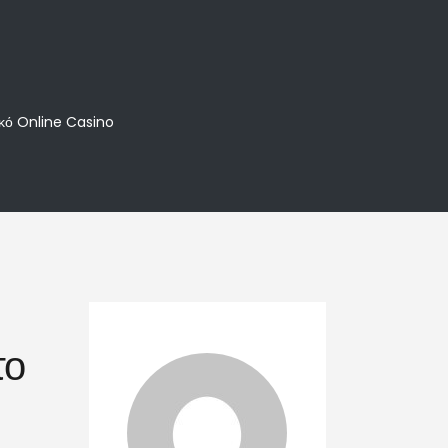
ικό Online Casino
το