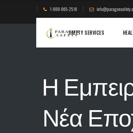
1-888-865-2516
info@paragonsafety.
SAFETY SERVICES
HEAL
Η Εμπειρί
Νέα Εποχ