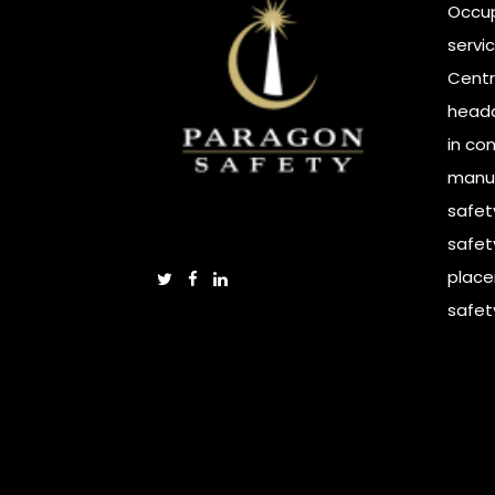
Occup
servi
Centr
headq
in co
manuf
safet
safety
place
safet