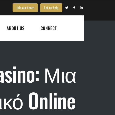
Join our team
Let us help
ABOUT US
CONNECT
asino: Μια
κό Online