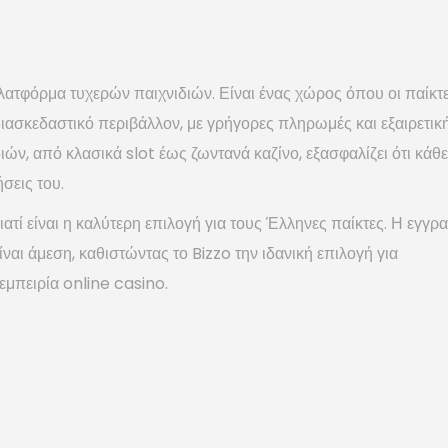
λατφόρμα τυχερών παιχνιδιών. Είναι ένας χώρος όπου οι παίκτ
ασκεδαστικό περιβάλλον, με γρήγορες πληρωμές και εξαιρετικ
ών, από κλασικά slot έως ζωντανά καζίνο, εξασφαλίζει ότι κάθε
ήσεις του.
ατί είναι η καλύτερη επιλογή για τους Έλληνες παίκτες. Η εγγρ
ναι άμεση, καθιστώντας το Bizzo την ιδανική επιλογή για
εμπειρία online casino.