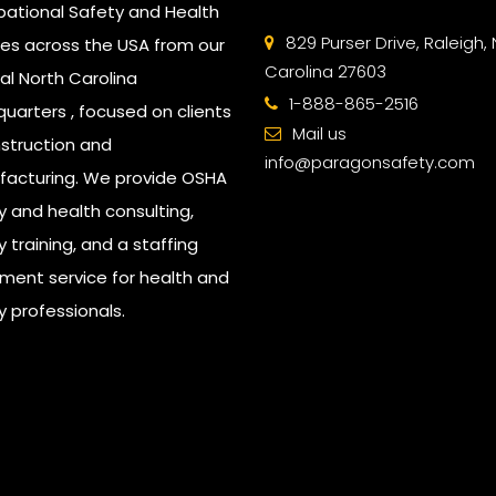
ational Safety and Health
829 Purser Drive, Raleigh,
ces across the USA from our
Carolina 27603
al North Carolina
1-888-865-2516
uarters , focused on clients
Mail us
nstruction and
info@paragonsafety.com
acturing. We provide OSHA
y and health consulting,
 training, and a staffing
ment service for health and
y professionals.