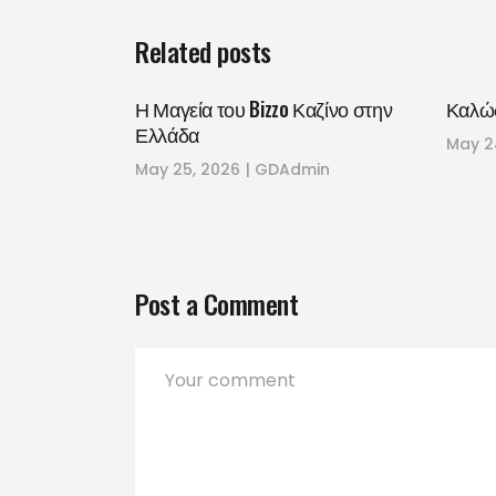
Related posts
Η Μαγεία του Bizzo Καζίνο στην
Καλώς
Ελλάδα
May 2
May 25, 2026
GDAdmin
Post a Comment