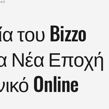
zed
α του Bizzo
ια Νέα Εποχή
ικό Online