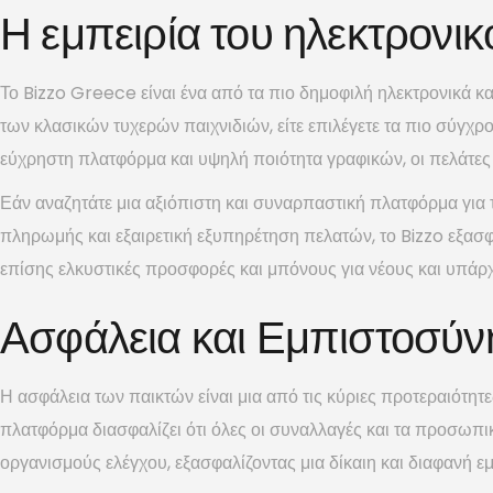
Η εμπειρία του ηλεκτρονι
Το Bizzo Greece είναι ένα από τα πιο δημοφιλή ηλεκτρονικά κα
των κλασικών τυχερών παιχνιδιών, είτε επιλέγετε τα πιο σύγχρο
εύχρηστη πλατφόρμα και υψηλή ποιότητα γραφικών, οι πελάτε
Εάν αναζητάτε μια αξιόπιστη και συναρπαστική πλατφόρμα για τ
πληρωμής και εξαιρετική εξυπηρέτηση πελατών, το Bizzo εξασφα
επίσης ελκυστικές προσφορές και μπόνους για νέους και υπάρχ
Ασφάλεια και Εμπιστοσύν
Η ασφάλεια των παικτών είναι μια από τις κύριες προτεραιότη
πλατφόρμα διασφαλίζει ότι όλες οι συναλλαγές και τα προσωπι
οργανισμούς ελέγχου, εξασφαλίζοντας μια δίκαιη και διαφανή ε