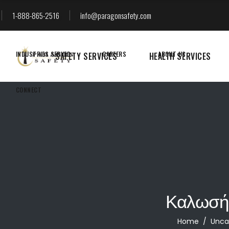
1-888-865-2516
info@paragonsafety.com
SAFETY SERVICES
HEALTH SERVICES
INDUSTRIES SERVED
CAREERS
ABOUT US
SAFETY SERVICES
HEALTH SERVICES
CONNECT
Home
/
Unca