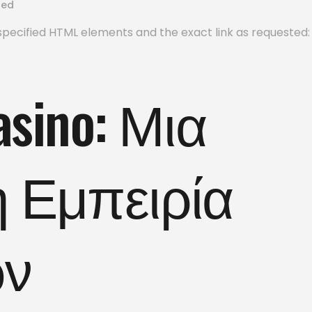
zed
 specified HTML elements and the exact link as requested:
asino: Μια
 Εμπειρία
ών