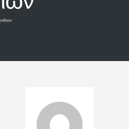
νιδιών