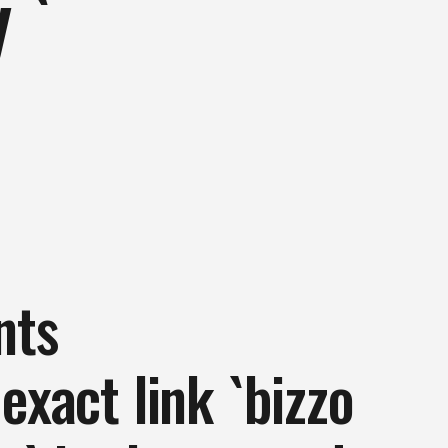
 `
nts
exact link `
bizzo