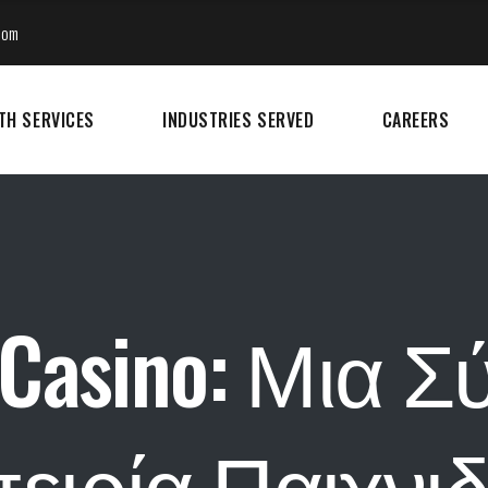
com
TH SERVICES
INDUSTRIES SERVED
CAREERS
 Casino: Μια 
ειρία Παιχνι