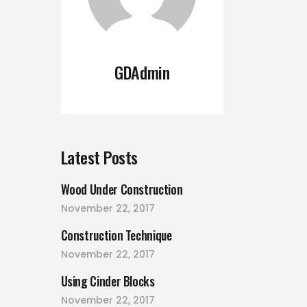
GDAdmin
Latest Posts
Wood Under Construction
November 22, 2017
Construction Technique
November 22, 2017
Using Cinder Blocks
November 22, 2017