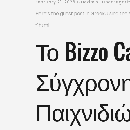
February 21, 2026
GDAdmin
Uncategori
Here’s the guest post in Greek, using the
“`html
Το Bizzo C
Σύγχρονη
Παιχνιδι