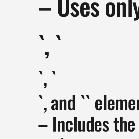
– Uses only
`, `
`, `
`, and `
` eleme
– Includes the 