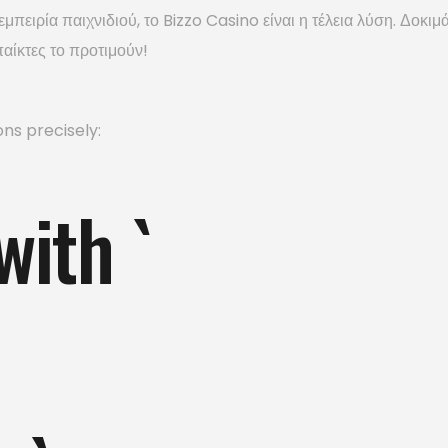
μπειρία παιχνιδιού, το Bizzo Casino είναι η τέλεια λύση. Δοκιμ
παίκτες το προτιμούν!
ons precisely:
with `