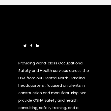
Providing world-class Occupational
Safety and Health services across the
USA from our Central North Carolina
headquarters , focused on clients in
construction and manufacturing. We
provide OSHA safety and health
consulting, safety training, and a