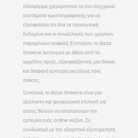
πλατφόρμα χρησιμοποιεί τα πιο σύγχρονα
συστήματα κρυπτογράφησης για να
εξασφαλίσει ότι όλα τα προσωπικά
δεδομένα και οι συναλλαγές των χρηστών
παραμένουν ασφαλή. Επιπλέον, το Bizzo
Greece λειτουργεί με άδεια από τις
αρμόδιες αρχές, εξασφαλίζοντας μια δίκαιη
και διαφανή εμπειρία για όλους τους
παίκτες.
Συνολικά, το Bizzo Greece είναι μια
αξιόπιστη και ψυχαγωγική επιλογή για
όσους θέλουν να απολαύσουν την
εμπειρία ενός online καζίνο. Σε
συνδυασμό με την εξαιρετική εξυπηρέτηση