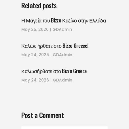
Related posts
Η Μαγεία του Bizzo Καζίνο στην Ελλάδα
May 25, 2026
GDAdmin
Καλώς ήρθατε στο Bizzo Greece!
May 24, 2026
GDAdmin
Καλωσήρθατε στο Bizzo Greece
May 24, 2026
GDAdmin
Post a Comment