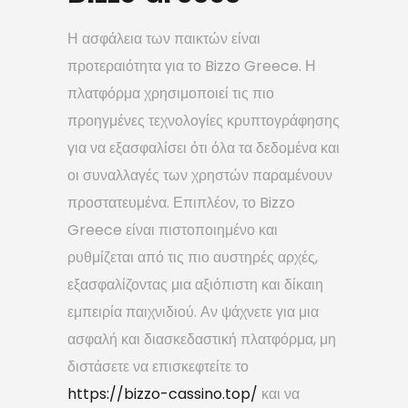
Η ασφάλεια των παικτών είναι
προτεραιότητα για το Bizzo Greece. Η
πλατφόρμα χρησιμοποιεί τις πιο
προηγμένες τεχνολογίες κρυπτογράφησης
για να εξασφαλίσει ότι όλα τα δεδομένα και
οι συναλλαγές των χρηστών παραμένουν
προστατευμένα. Επιπλέον, το Bizzo
Greece είναι πιστοποιημένο και
ρυθμίζεται από τις πιο αυστηρές αρχές,
εξασφαλίζοντας μια αξιόπιστη και δίκαιη
εμπειρία παιχνιδιού. Αν ψάχνετε για μια
ασφαλή και διασκεδαστική πλατφόρμα, μη
διστάσετε να επισκεφτείτε το
https://bizzo-cassino.top/
και να