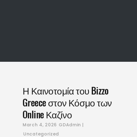
Bizzo Greece σ
Κόσμο των Onl
Καζίνο
Η Καινοτομία του Bizzo
Greece στον Κόσμο των
Online Καζίνο
March 4, 2026
GDAdmin
Uncategorized