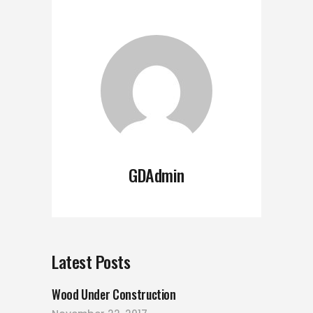
GDAdmin
Latest Posts
Wood Under Construction