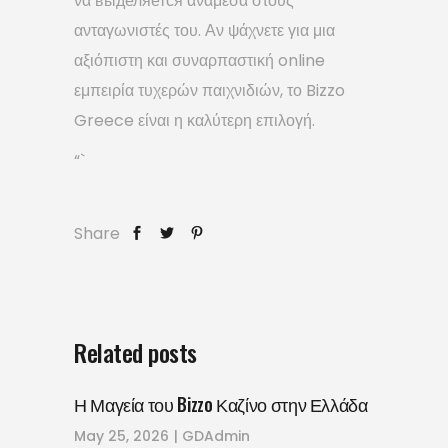
να выделяется ανάμεσα στους
ανταγωνιστές του. Αν ψάχνετε για μια
αξιόπιστη και συναρπαστική online
εμπειρία τυχερών παιχνιδιών, το Bizzo
Greece είναι η καλύτερη επιλογή.
“`
Share
Related posts
Η Μαγεία του Bizzo Καζίνο στην Ελλάδα
May 25, 2026
GDAdmin