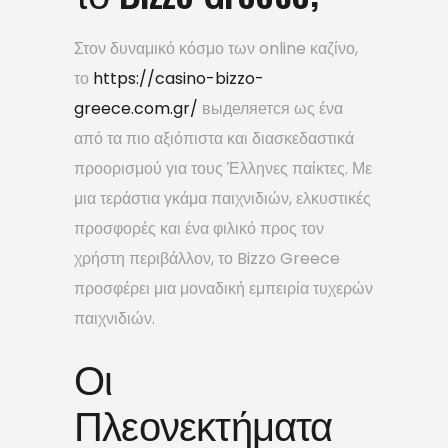
Στον δυναμικό κόσμο των online καζίνο,
το
https://casino-bizzo-
greece.com.gr/
выделяется ως ένα
από τα πιο αξιόπιστα και διασκεδαστικά
προορισμού για τους Έλληνες παίκτες. Με
μια τεράστια γκάμα παιχνιδιών, ελκυστικές
προσφορές και ένα φιλικό προς τον
χρήστη περιβάλλον, το Bizzo Greece
προσφέρει μια μοναδική εμπειρία τυχερών
παιχνιδιών.
Οι
Πλεονεκτήματα