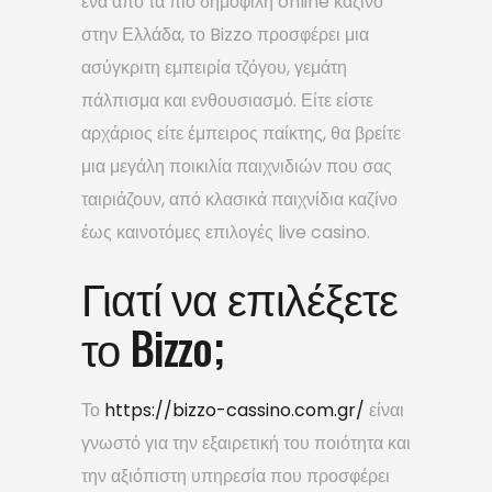
ένα από τα πιο δημοφιλή online καζίνο
στην Ελλάδα, το Bizzo προσφέρει μια
ασύγκριτη εμπειρία τζόγου, γεμάτη
πάλπισμα και ενθουσιασμό. Είτε είστε
αρχάριος είτε έμπειρος παίκτης, θα βρείτε
μια μεγάλη ποικιλία παιχνιδιών που σας
ταιριάζουν, από κλασικά παιχνίδια καζίνο
έως καινοτόμες επιλογές live casino.
Γιατί να επιλέξετε
το Bizzo;
Το
https://bizzo-cassino.com.gr/
είναι
γνωστό για την εξαιρετική του ποιότητα και
την αξιόπιστη υπηρεσία που προσφέρει