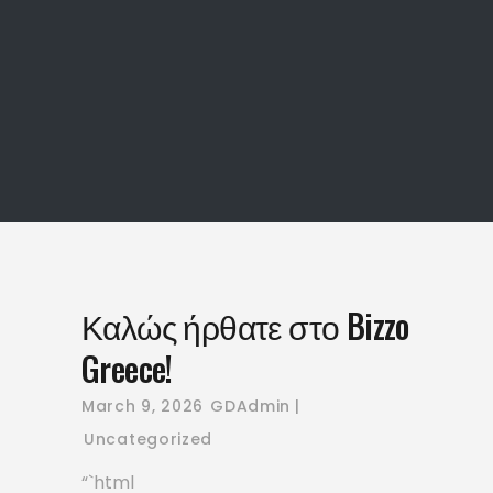
Καλώς ήρθατε 
Bizzo Greece!
Καλώς ήρθατε στο Bizzo
Greece!
March 9, 2026
GDAdmin
Uncategorized
“`html