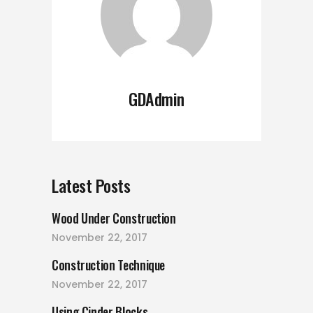
GDAdmin
Latest Posts
Wood Under Construction
November 22, 2017
Construction Technique
November 22, 2017
Using Cinder Blocks