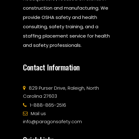
construction and manufacturing. We
provide OSHA safety and health
consulting, safety training, and a
staffing placement service for health
and safety professionals.
Contact Information
829 Purser Drive, Raleigh, North
Carolina 27603
1-888-865-2516
Mail us
info@paragonsafety.com