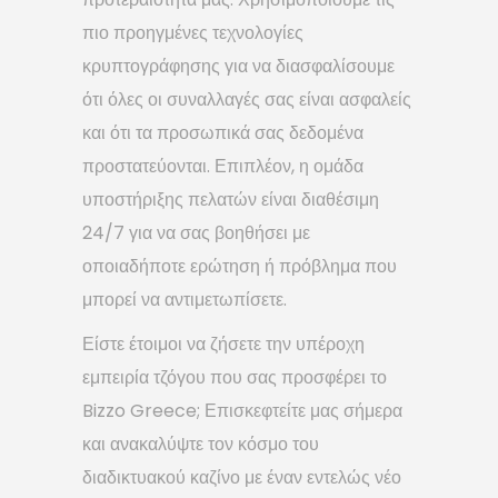
πιο προηγμένες τεχνολογίες
κρυπτογράφησης για να διασφαλίσουμε
ότι όλες οι συναλλαγές σας είναι ασφαλείς
και ότι τα προσωπικά σας δεδομένα
προστατεύονται. Επιπλέον, η ομάδα
υποστήριξης πελατών είναι διαθέσιμη
24/7 για να σας βοηθήσει με
οποιαδήποτε ερώτηση ή πρόβλημα που
μπορεί να αντιμετωπίσετε.
Είστε έτοιμοι να ζήσετε την υπέροχη
εμπειρία τζόγου που σας προσφέρει το
Bizzo Greece; Επισκεφτείτε μας σήμερα
και ανακαλύψτε τον κόσμο του
διαδικτυακού καζίνο με έναν εντελώς νέο