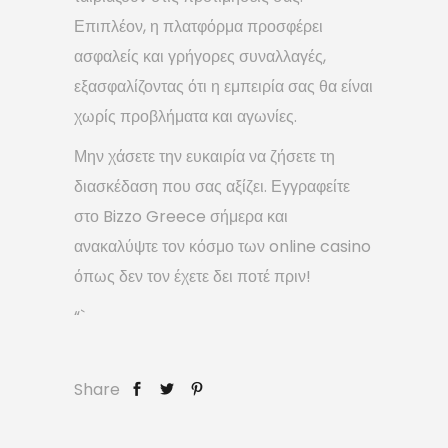
Επιπλέον, η πλατφόρμα προσφέρει
ασφαλείς και γρήγορες συναλλαγές,
εξασφαλίζοντας ότι η εμπειρία σας θα είναι
χωρίς προβλήματα και αγωνίες.
Μην χάσετε την ευκαιρία να ζήσετε τη
διασκέδαση που σας αξίζει. Εγγραφείτε
στο Bizzo Greece σήμερα και
ανακαλύψτε τον κόσμο των online casino
όπως δεν τον έχετε δει ποτέ πριν!
“`
Share