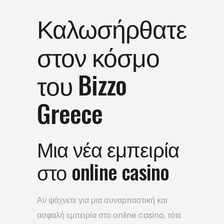
Καλωσήρθατε
στον κόσμο
του Bizzo
Greece
Μια νέα εμπειρία
στο online casino
Αν ψάχνετε για μια συναρπαστική και
ασφαλή εμπειρία στο online casino, τότε