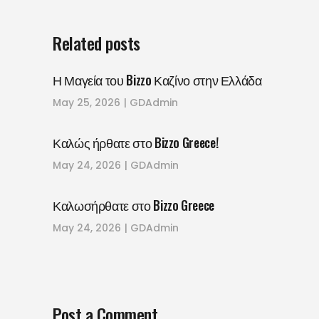
Related posts
Η Μαγεία του Bizzo Καζίνο στην Ελλάδα
May 25, 2026
GDAdmin
Καλώς ήρθατε στο Bizzo Greece!
May 24, 2026
GDAdmin
Καλωσήρθατε στο Bizzo Greece
May 24, 2026
GDAdmin
Post a Comment