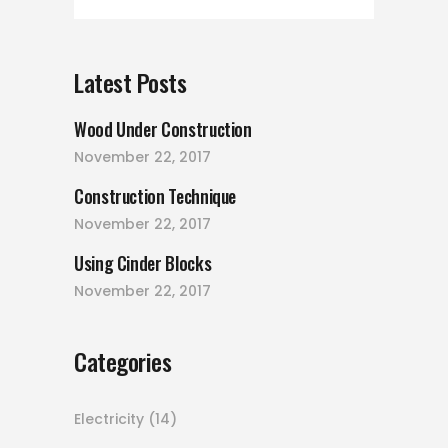
Latest Posts
Wood Under Construction
November 22, 2017
Construction Technique
November 22, 2017
Using Cinder Blocks
November 22, 2017
Categories
Electricity
(14)