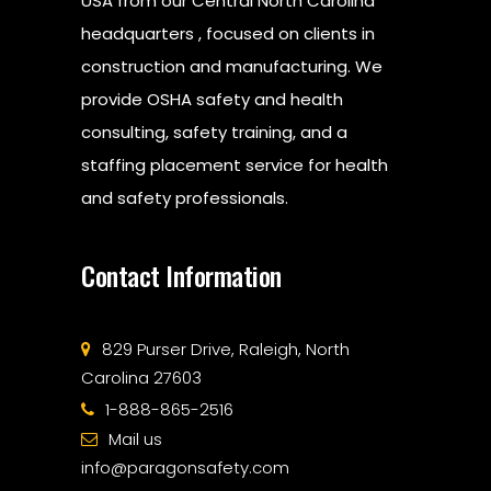
USA from our Central North Carolina
headquarters , focused on clients in
construction and manufacturing. We
provide OSHA safety and health
consulting, safety training, and a
staffing placement service for health
and safety professionals.
Contact Information
829 Purser Drive, Raleigh, North
Carolina 27603
1-888-865-2516
Mail us
info@paragonsafety.com