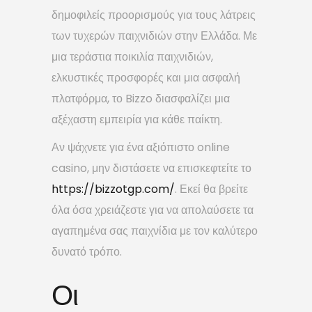
δημοφιλείς προορισμούς για τους λάτρεις
των τυχερών παιχνιδιών στην Ελλάδα. Με
μια τεράστια ποικιλία παιχνιδιών,
ελκυστικές προσφορές και μια ασφαλή
πλατφόρμα, το Bizzo διασφαλίζει μια
αξέχαστη εμπειρία για κάθε παίκτη.
Αν ψάχνετε για ένα αξιόπιστο online
casino, μην διστάσετε να επισκεφτείτε το
https://bizzotgp.com/
. Εκεί θα βρείτε
όλα όσα χρειάζεστε για να απολαύσετε τα
αγαπημένα σας παιχνίδια με τον καλύτερο
δυνατό τρόπο.
Οι