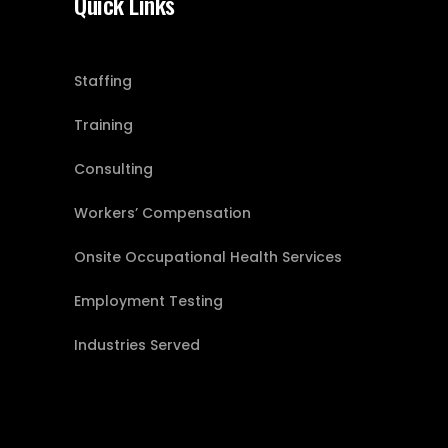
Quick Links
Staffing
Training
Consulting
Workers’ Compensation
Onsite Occupational Health Services
Employment Testing
Industries Served