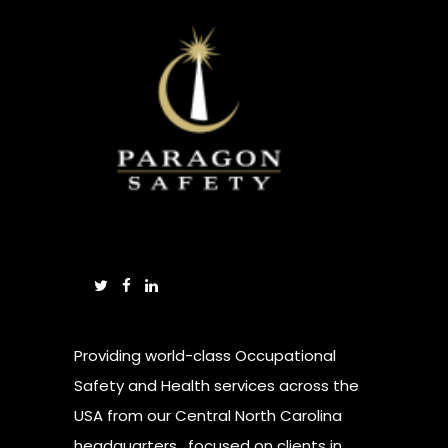
Providing world-class Occupational
Safety and Health services across the
USA from our Central North Carolina
headquarters , focused on clients in