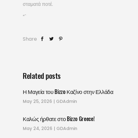
σταματά ποτέ.
“`
Share
Related posts
Η Μαγεία του Bizzo Καζίνο στην Ελλάδα
May 25, 2026
GDAdmin
Καλώς ήρθατε στο Bizzo Greece!
May 24, 2026
GDAdmin