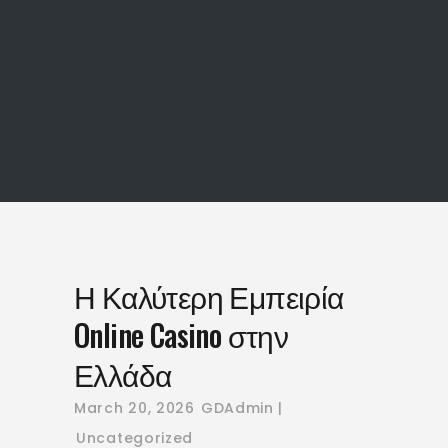
Η Καλύτερη
Εμπειρία Onli
Casino στην Ελ
Η Καλύτερη Εμπειρία
Online Casino στην
Ελλάδα
March 20, 2026
GDAdmin
Uncategorized