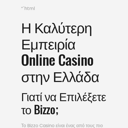
“`html
Η Καλύτερη
Εμπειρία
Online Casino
στην Ελλάδα
Γιατί να Επιλέξετε
το Bizzo;
Το Bizzo Casino είναι ένας από τους πιο