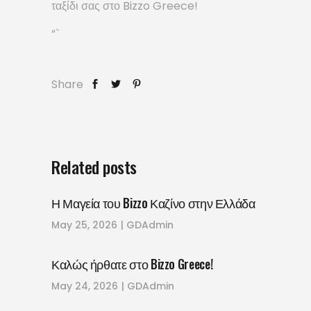
ταξίδι σας στο Bizzo Greece!
“`
Share
Related posts
Η Μαγεία του Bizzo Καζίνο στην Ελλάδα
May 25, 2026
GDAdmin
Καλώς ήρθατε στο Bizzo Greece!
May 24, 2026
GDAdmin