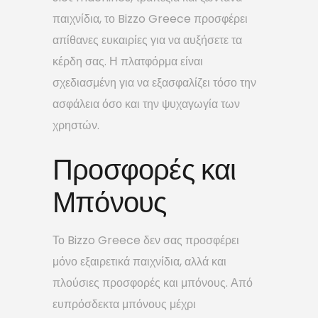
παιχνίδια, το Bizzo Greece προσφέρει
απίθανες ευκαιρίες για να αυξήσετε τα
κέρδη σας. Η πλατφόρμα είναι
σχεδιασμένη για να εξασφαλίζει τόσο την
ασφάλεια όσο και την ψυχαγωγία των
χρηστών.
Προσφορές και
Μπόνους
Το Bizzo Greece δεν σας προσφέρει
μόνο εξαιρετικά παιχνίδια, αλλά και
πλούσιες προσφορές και μπόνους. Από
ευπρόσδεκτα μπόνους μέχρι