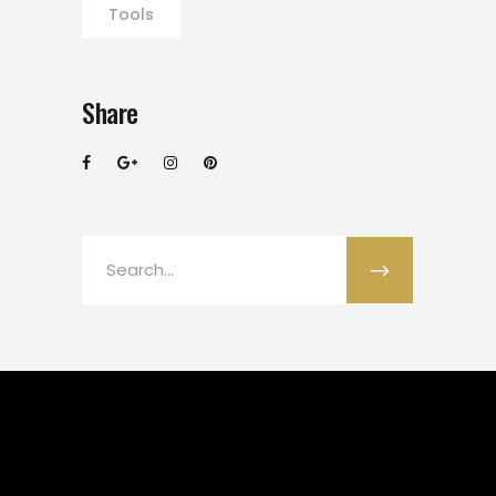
Tools
Share
Search
for: