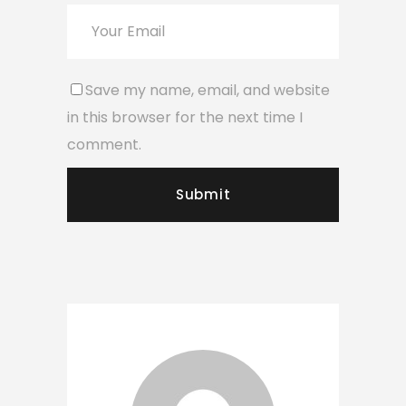
Save my name, email, and website
in this browser for the next time I
comment.