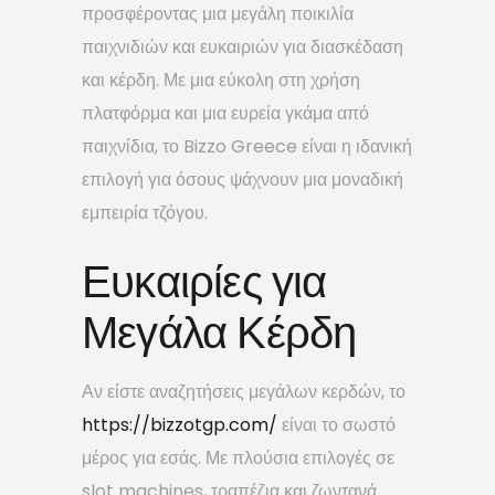
προσφέροντας μια μεγάλη ποικιλία
παιχνιδιών και ευκαιριών για διασκέδαση
και κέρδη. Με μια εύκολη στη χρήση
πλατφόρμα και μια ευρεία γκάμα από
παιχνίδια, το Bizzo Greece είναι η ιδανική
επιλογή για όσους ψάχνουν μια μοναδική
εμπειρία τζόγου.
Ευκαιρίες για
Μεγάλα Κέρδη
Αν είστε αναζητήσεις μεγάλων κερδών, το
https://bizzotgp.com/
είναι το σωστό
μέρος για εσάς. Με πλούσια επιλογές σε
slot machines, τραπέζια και ζωντανά