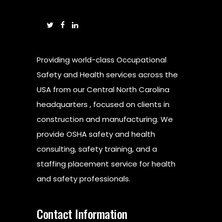
Providing world-class Occupational
Safety and Health services across the
USA from our Central North Carolina
headquarters , focused on clients in
construction and manufacturing. We
provide OSHA safety and health
consulting, safety training, and a
staffing placement service for health
and safety professionals.
Contact Information