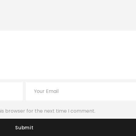
is browser for the next time I comment.