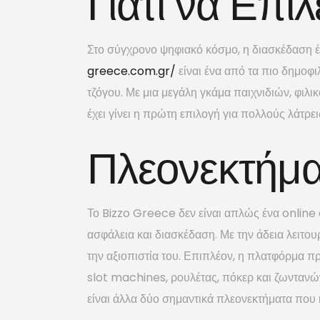
Γιατί να Επιλ
Στο σύγχρονο ψηφιακό κόσμο, η διασκέδαση έχ
greece.com.gr/
είναι ένα από τα πιο δημοφ
τζόγου. Με μια μεγάλη γκάμα παιχνιδιών, φιλι
έχει γίνει η πρώτη επιλογή για πολλούς λάτρει
Πλεονεκτήματ
Το Bizzo Greece δεν είναι απλώς ένα online 
ασφάλεια και διασκέδαση. Με την άδεια λειτου
την αξιοπιστία του. Επιπλέον, η πλατφόρμα π
slot machines, ρουλέτας, πόκερ και ζωντανώ
είναι άλλα δύο σημαντικά πλεονεκτήματα που κ