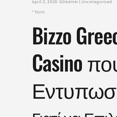
April 2, 2026
GDAdmin
Uncategorized
“`html
Bizzo Gree
Casino πο
Εντυπωσι