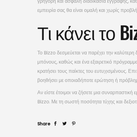
γρήγορη και ασφαλή διαδικασία εγγραφής, καθ
εμπειρία σας θα είναι ομαλή και χωρίς προβλή
Τι κάνει το B
Το Bizzo δεσμεύεται να παρέχει την καλύτερη 
μπόνους, καθώς και ένα εξαιρετικό πρόγραμμα α
κρατήσει τους παίκτες του ευτυχισμένους. Επι
βοηθήσει με οποιαδήποτε ερώτηση ή πρόβλημα
Αν είστε έτοιμοι να ζήσετε μια συναρπαστική ε
Bizzo. Με τη σωστή ποσότητα τύχης και δεξιοτ
Share