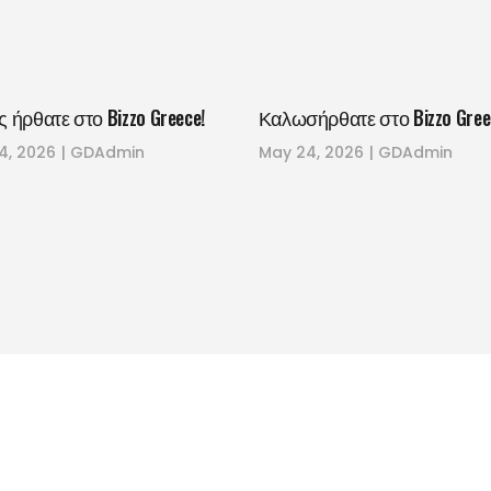
 ήρθατε στο Bizzo Greece!
Καλωσήρθατε στο Bizzo Gree
4, 2026
GDAdmin
May 24, 2026
GDAdmin