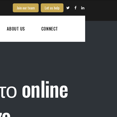
Join our team
Let us help
ABOUT US
CONNECT
ο online
zo