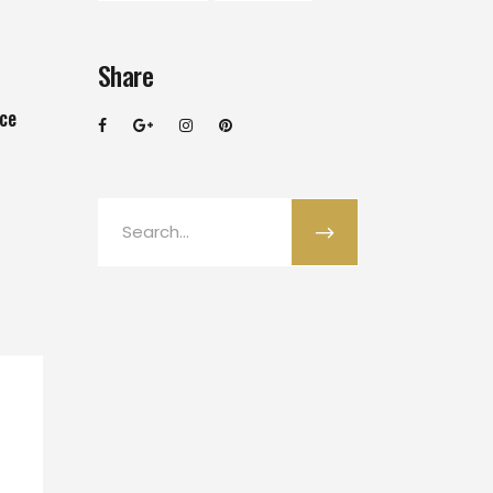
Share
ce
Search
for: