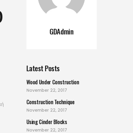
ο
GDAdmin
Latest Posts
Wood Under Construction
November 22, 2017
Construction Technique
κή
November 22, 2017
Using Cinder Blocks
November 22, 2017