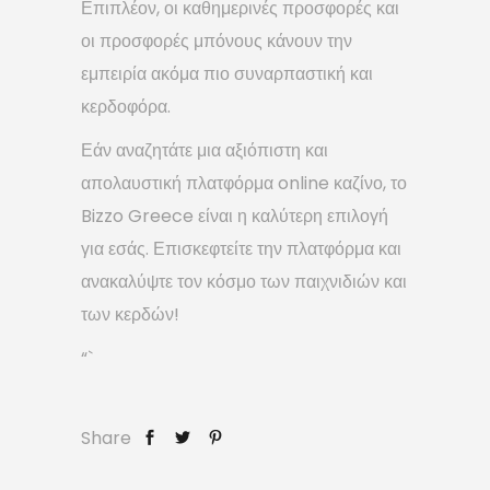
Επιπλέον, οι καθημερινές προσφορές και
οι προσφορές μπόνους κάνουν την
εμπειρία ακόμα πιο συναρπαστική και
κερδοφόρα.
Εάν αναζητάτε μια αξιόπιστη και
απολαυστική πλατφόρμα online καζίνο, το
Bizzo Greece είναι η καλύτερη επιλογή
για εσάς. Επισκεφτείτε την πλατφόρμα και
ανακαλύψτε τον κόσμο των παιχνιδιών και
των κερδών!
“`
Share