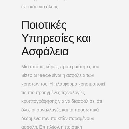
έχει κάτι για όλους.
Ποιοτικές
Υπηρεσίες και
Ασφάλεια
Μία από τις κύριες προτεραιότητες του
Bizzo Greece είναι η ασφάλεια των
χρηστών του. Η πλατφόρμα χρησιμοποιεί
τις πιο προηγμένες τεχνολογίες
κρυπτογράφησης για να διασφαλίσει ότι
όλες οι συναλλαγές και τα προσωπικά
δεδομένα των παικτών παραμένουν
ασφαλή. Επιπλέον, η ποιοτική