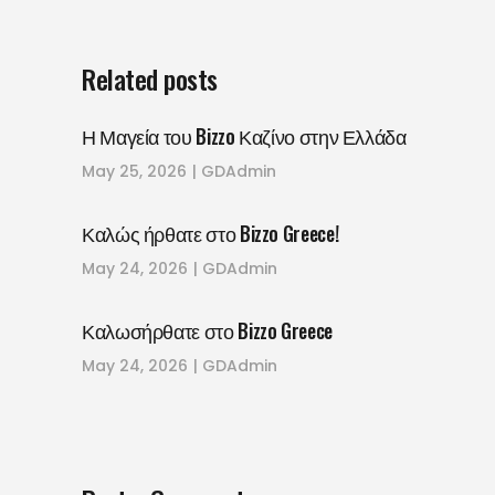
Related posts
Η Μαγεία του Bizzo Καζίνο στην Ελλάδα
May 25, 2026
GDAdmin
Καλώς ήρθατε στο Bizzo Greece!
May 24, 2026
GDAdmin
Καλωσήρθατε στο Bizzo Greece
May 24, 2026
GDAdmin