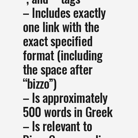
– Includes exactly
one link with the
exact specified
format (including
the space after
“bizzo”)
– Is approximately
500 words in Greek
– Is relevant to