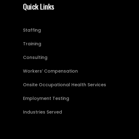
Quick Links
Staffing
Training
Consulting
Workers’ Compensation
Onsite Occupational Health Services
Employment Testing
Industries Served