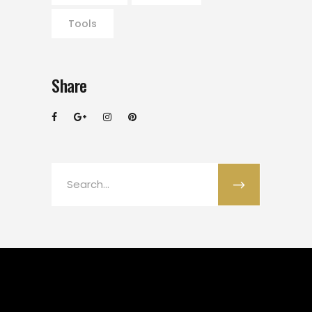
Tools
Share
Search
for: