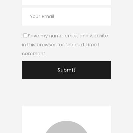
Save my name, email, and website
in this browser for the next time I
comment.