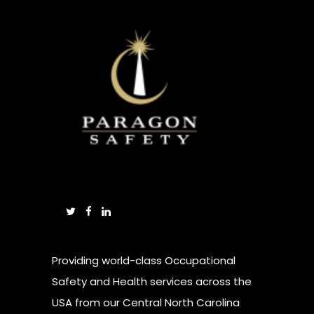
Providing world-class Occupational
Safety and Health services across the
USA from our Central North Carolina