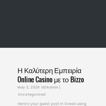
Η Καλύτερη
Εμπειρία Onli
Casino με το Bi
Η Καλύτερη Εμπειρία
Online Casino με το Bizzo
May 3, 2026
GDAdmin
Uncategorized
Here’s your guest post in Greek using