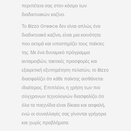
περιπέτεια σας στον κόσμο των
διαδικτυακών καζίνο.
Το Bizzo Greece δεν είναι απλώς ένα
διαδικτυακό καζίνο, είναι μια κοινότητα
που εκτιμά και υποστηρίζει τους παίκτες
της. Με ένα δυναμικό πρόγραμμα
ανταμοιβών, τακτικές προσφορές και
εξαιρετική εξυπηρέτηση πελατών, το Bizzo
διασφαλίζει ότι κάθε παίκτης αισθάνεται
ιδιαίτερος. Επιπλέον, η χρήση των πιο
σύγχρονων τεχνολογιών διασφαλίζει ότι
όλα τα παιχνίδια είναι δίκαια και ασφαλή,
ενώ οι συναλλαγές σας γίνονται γρήγορα
και χωρίς προβλήματα.