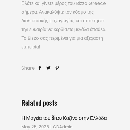
Ελάτε και γίνετε μέρος του Bizzo Greece
σήμερα. Ανακαλύψτε τον κόσμο της
διαδικτυακής ψυχαγωγίας και αποκτήστε
την ευκαιρία να κερδίσετε μεγάλα έπαθλα.
Το Bizzo σας περιμένει για μια αξέχαστη
εμπειρία!
Share
Related posts
Η Μαγεία του Bizzo Καζίνο στην Ελλάδα
May 25, 2026
GDAdmin