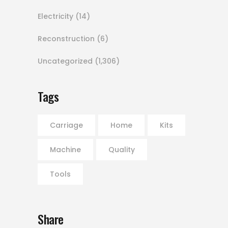
Electricity
(14)
Reconstruction
(6)
Uncategorized
(1,306)
Tags
Carriage
Home
Kits
Machine
Quality
Tools
Share