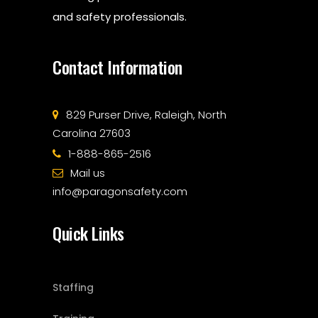
and safety professionals.
Contact Information
829 Purser Drive, Raleigh, North
Carolina 27603
1-888-865-2516
Mail us
info@paragonsafety.com
Quick Links
Staffing