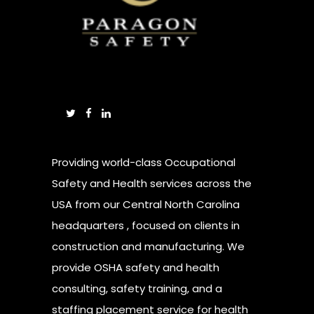
Providing world-class Occupational
Safety and Health services across the
USA from our Central North Carolina
headquarters , focused on clients in
construction and manufacturing. We
provide OSHA safety and health
consulting, safety training, and a
staffing placement service for health