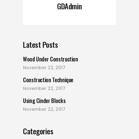
GDAdmin
Latest Posts
Wood Under Construction
November 22, 2017
Construction Technique
November 22, 2017
Using Cinder Blocks
November 22, 2017
Categories