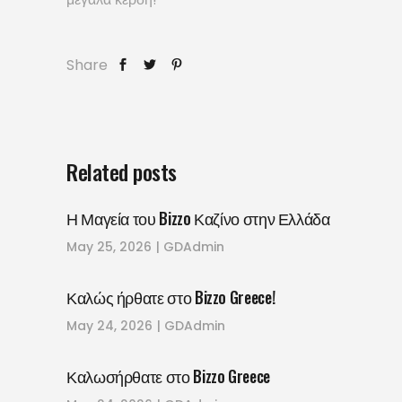
Share
Related posts
Η Μαγεία του Bizzo Καζίνο στην Ελλάδα
May 25, 2026
GDAdmin
Καλώς ήρθατε στο Bizzo Greece!
May 24, 2026
GDAdmin
Καλωσήρθατε στο Bizzo Greece