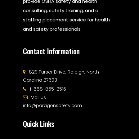
provide OSHA safety and health
consulting, safety training, and a
staffing placement service for health
and safety professionals.
Contact Information
829 Purser Drive, Raleigh, North
Carolina 27603
1-888-865-2516
Mail us
info@paragonsafety.com
Quick Links