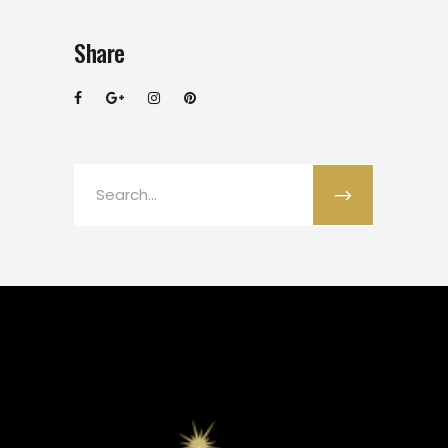
Share
Search
for: