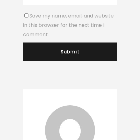
Save my name, email, and website
in this browser for the next time I
comment.